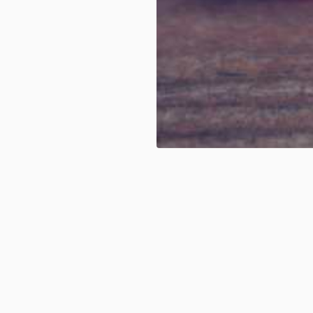
RZO"
15%